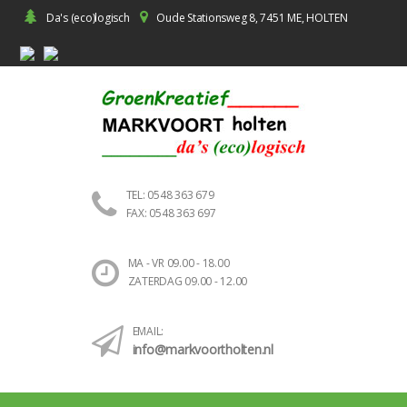
Da's (eco)logisch
Oude Stationsweg 8, 7451 ME, HOLTEN
TEL: 0548 363 679
FAX: 0548 363 697
MA - VR 09.00 - 18.00
ZATERDAG 09.00 - 12.00
EMAIL:
info@markvoortholten.nl