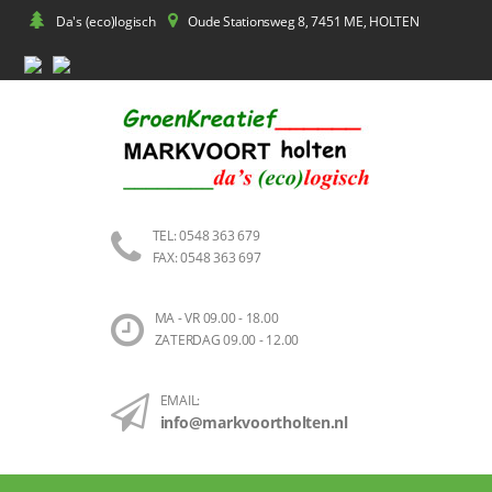
Da's (eco)logisch
Oude Stationsweg 8, 7451 ME, HOLTEN
TEL: 0548 363 679
FAX: 0548 363 697
MA - VR 09.00 - 18.00
ZATERDAG 09.00 - 12.00
EMAIL:
info@markvoortholten.nl