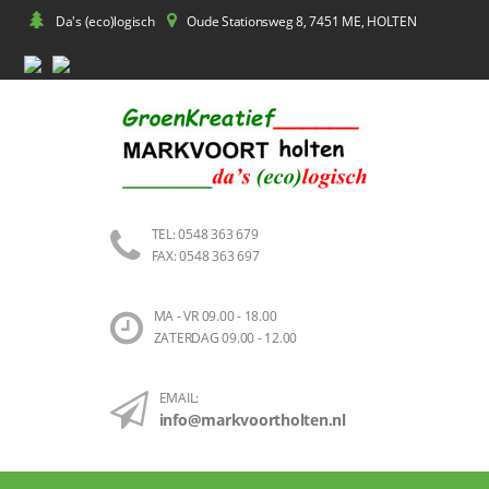
Da's (eco)logisch
Oude Stationsweg 8, 7451 ME, HOLTEN
TEL: 0548 363 679
FAX: 0548 363 697
MA - VR 09.00 - 18.00
ZATERDAG 09.00 - 12.00
EMAIL:
info@markvoortholten.nl